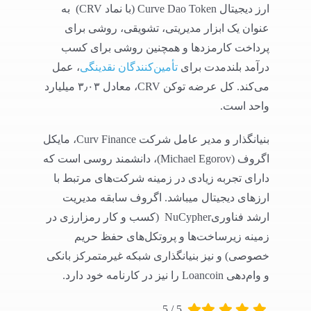
ارز دیجیتال Curve Dao Token (با نماد CRV) به
عنوان یک ابزار مدیریتی، تشویقی، روشی برای
پرداخت کارمزدها و همچنین روشی برای کسب
درآمد بلندمدت برای
تأمین‌‎کنندگان نقدینگی
، عمل
می‌کند. کل عرضه توکن CRV، معادل ۳٫۰۳ میلیارد
واحد است.
بنیانگذار و مدیر عامل شرکت Curv Finance، مایکل
اگروف (Michael Egorov)، دانشمند روسی است که
دارای تجربه‌ زیادی در زمینه شرکت‌های مرتبط با
ارزهای دیجیتال میباشد. اگروف سابقه مدیریت
ارشد فناوریNuCypher (کسب و کار رمزارزی در
زمینه زیرساخت‌ها و پروتکل‌های حفظ حریم
خصوصی) و نیز بنیانگذاری شبکه غیرمتمرکز بانکی
و وام‌دهی Loancoin را نیز در کارنامه خود دارد.
5
/
5