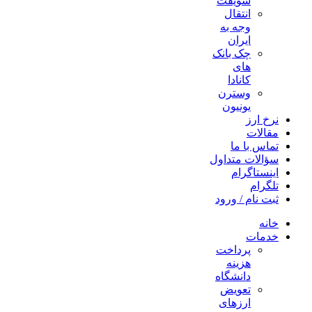
سویفت
انتقال
وجه به
ایران
چک بانک
های
کانادا
وسترن
یونیون
نرخ ارز
مقالات
تماس با ما
سؤالات متداول
اینستاگرام
تلگرام
ثبت نام / ورود
خانه
خدمات
پرداخت
هزینه
دانشگاه
تعویض
ارزهای