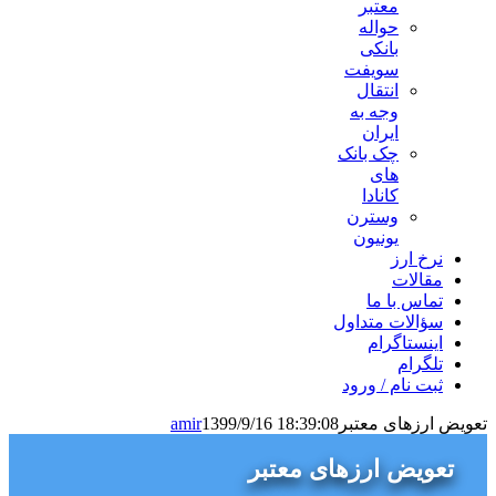
معتبر
حواله
بانکی
سویفت
انتقال
وجه به
ایران
چک بانک
های
کانادا
وسترن
یونیون
نرخ ارز
مقالات
تماس با ما
سؤالات متداول
اینستاگرام
تلگرام
ثبت نام / ورود
تعویض ارزهای معتبر
1399/9/16 18:39:08
amir
تعویض ارزهای معتبر