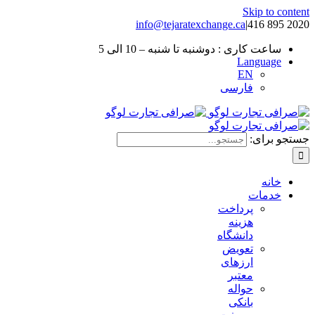
Skip to content
info@tejaratexchange.ca
|
2020 895 416
ساعت کاری : دوشنبه تا شنبه – 10 الی 5
Language
EN
فارسی
جستجو برای:
خانه
خدمات
پرداخت
هزینه
دانشگاه
تعویض
ارزهای
معتبر
حواله
بانکی