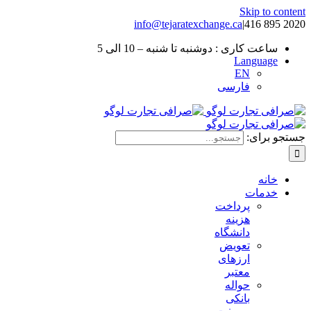
Skip to content
info@tejaratexchange.ca
|
2020 895 416
ساعت کاری : دوشنبه تا شنبه – 10 الی 5
Language
EN
فارسی
جستجو برای:
خانه
خدمات
پرداخت
هزینه
دانشگاه
تعویض
ارزهای
معتبر
حواله
بانکی