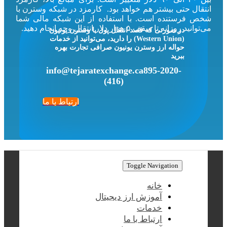
انتقال حتی بیشتر هم خواهد بود. کارمزد در شبکه وسترن با
شخص فرستنده است. با استفاده از این شبکه مالی شما
می‌توانید روزانه تا سقف ۵ هزار دلار انتقال وجه انجام دهید.
در صورتی که قصد انتقال پول با وسترن یونیون
(Western Union) را دارید، می‌توانید از خدمات
حواله ارز وسترن یونیون
صرافی تجارت
بهره
ببرید
info@tejaratexchange.ca
895-2020-
(416)
ارتباط با ما
Toggle Navigation
خانه
آموزش ارز دیجیتال
خدمات
ارتباط با ما