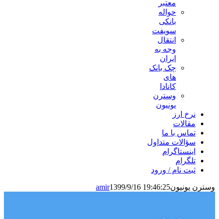
معتبر
حواله
بانکی
سویفت
انتقال
وجه به
ایران
چک بانک
های
کانادا
وسترن
یونیون
نرخ ارز
مقالات
تماس با ما
سؤالات متداول
اینستاگرام
تلگرام
ثبت نام / ورود
وسترن یونیون
1399/9/16 19:46:25
amir