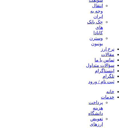
سویفت
انتقال
وجه به
ایران
چک بانک
های
کانادا
وسترن
یونیون
نرخ ارز
مقالات
تماس با ما
سؤالات متداول
اینستاگرام
تلگرام
ثبت نام / ورود
خانه
خدمات
پرداخت
هزینه
دانشگاه
تعویض
ارزهای