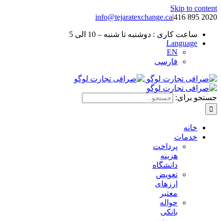
Skip to content
info@tejaratexchange.ca
|
2020 895 416
ساعت کاری : دوشنبه تا شنبه – 10 الی 5
Language
EN
فارسی
جستجو برای:
خانه
خدمات
پرداخت
هزینه
دانشگاه
تعویض
ارزهای
معتبر
حواله
بانکی