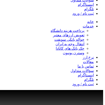
سؤالات متداول
اینستاگرام
تلگرام
ثبت نام / ورود
خانه
خدمات
پرداخت هزینه دانشگاه
تعویض ارزهای معتبر
حواله بانکی سویفت
انتقال وجه به ایران
چک بانک های کانادا
وسترن یونیون
نرخ ارز
مقالات
تماس با ما
سؤالات متداول
اینستاگرام
تلگرام
ثبت نام / ورود