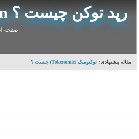
رپد توکن چیست ؟ Wrapped Token
صفحه ا
مقاله پیشنهادی:
توکنومیک (Tokenomic) چیست ؟