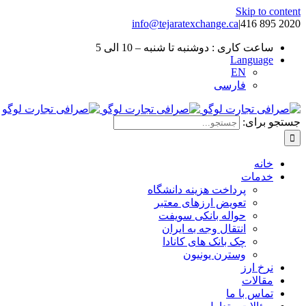
Skip to content
info@tejaratexchange.ca
|
2020 895 416
ساعت کاری : دوشنبه تا شنبه – 10 الی 5
Language
EN
فارسی
جستجو برای:
خانه
خدمات
پرداخت هزینه دانشگاه
تعویض ارزهای معتبر
حواله بانکی سویفت
انتقال وجه به ایران
چک بانک های کانادا
وسترن یونیون
نرخ ارز
مقالات
تماس با ما