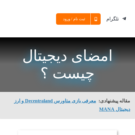
تلگرام
ثبت نام / ورود
امضای دیجیتال
چیست ؟
مقاله پیشنهادی:
معرفی بازی متاورس Decentraland و ارز
دیجیتال MANA