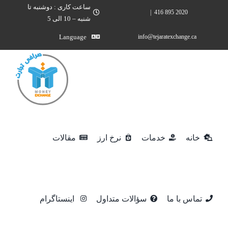
Ski
ساعت کاری : دوشنبه تا
|
2020 895 416
شنبه – 10 الی 5
t
conten
Language
info@tejaratexchange.ca
خانه
خدمات
نرخ ارز
مقالات
تماس با ما
سؤالات متداول
اینستاگرام