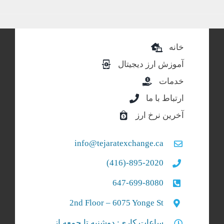
خانه
آموزش ارز دیجیتال
خدمات
ارتباط با ما
آخرین نرخ ارز
info@tejaratexchange.ca
895-2020-(416)
647-699-8080
2nd Floor – 6075 Yonge St
ساعات کاری: دوشنبه تا جمعه از