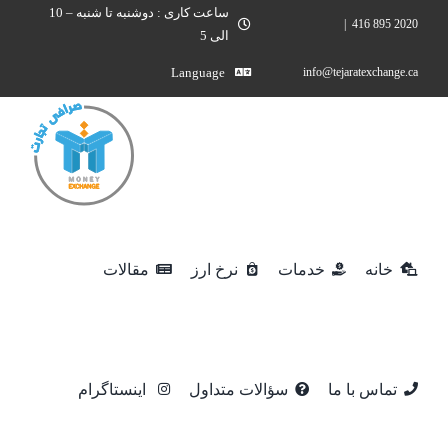
Ski
ساعت کاری : دوشنبه تا شنبه – 10
|
2020 895 416
الی 5
t
conten
Language
info@tejaratexchange.ca
خانه
خدمات
نرخ ارز
مقالات
تماس با ما
سؤالات متداول
اینستاگرام