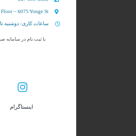
 Floor – 6075 Yonge St
ساعات کاری: دوشنبه تا جمعه از ساعت 10 صبح الی 17 بعد از ظهر
با ثبت نام در سامانه صر
اینستاگرام