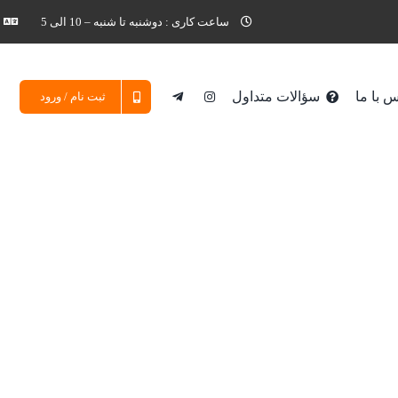
ساعت کاری : دوشنبه تا شنبه – 10 الی 5
 با ما
سؤالات متداول
ثبت نام / ورود