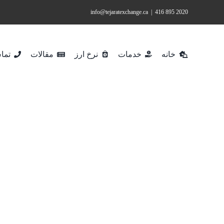
Ski
info@tejaratexchange.ca
|
2020 895 416
t
conten
خانه
خدمات
نرخ ارز
مقالات
تماس