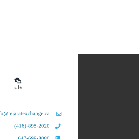
خانه
fo@tejaratexchange.ca
895-2020-(416)
647-699-8080