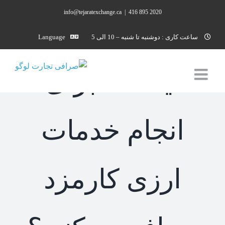
Ski
info@tejaratexchange.ca
|
2020 895 416
t
conten
ساعت کاری : دوشنبه تا شنبه – 10 الی 5
Language
آیا شما برای
انجام خدمات
ارزی کارمزد