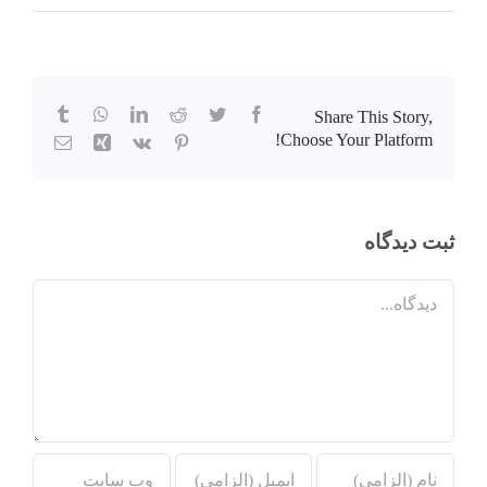
Tumblr
WhatsApp
LinkedIn
Reddit
Twitter
Facebook
Share This Story,
Choose Your Platform!
Pinterest
Vk
Xing
پست
الکترونی
ثبت ديدگاه
Comment