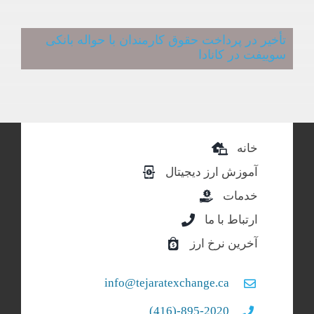
تأخیر در پرداخت حقوق کارمندان با حواله بانکی
سوییفت در کانادا
خانه
آموزش ارز دیجیتال
خدمات
ارتباط با ما
آخرین نرخ ارز
info@tejaratexchange.ca
895-2020-(416)