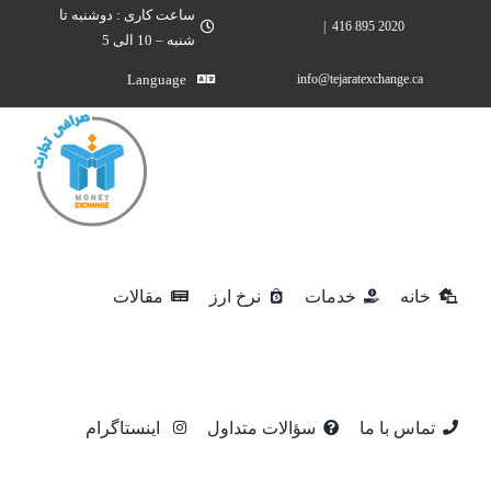
Ski
ساعت کاری : دوشنبه تا
|
2020 895 416
شنبه – 10 الی 5
t
conten
Language
info@tejaratexchange.ca
خانه
خدمات
نرخ ارز
مقالات
تماس با ما
سؤالات متداول
اینستاگرام