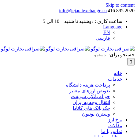
Skip to content
info@tejaratexchange.ca
|
2020 895 416
ساعت کاری : دوشنبه تا شنبه – 10 الی 5
Language
EN
فارسی
جستجو برای:
خانه
خدمات
پرداخت هزینه دانشگاه
تعویض ارزهای معتبر
حواله بانکی سویفت
انتقال وجه به ایران
چک بانک های کانادا
وسترن یونیون
نرخ ارز
مقالات
تماس با ما