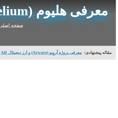
معرفی هلیوم (Helium) و ارز دیجیتال HNT
صفحه اصلی
مقاله پیشنهادی:
معرفی پروژه آروِیو (Arwave) و ارز دیجیتال AR