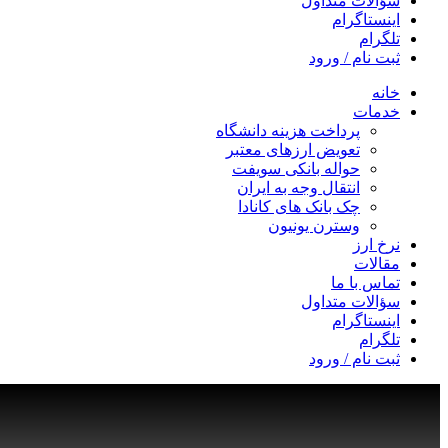
سؤالات متداول
اینستاگرام
تلگرام
ثبت نام / ورود
خانه
خدمات
پرداخت هزینه دانشگاه
تعویض ارزهای معتبر
حواله بانکی سویفت
انتقال وجه به ایران
چک بانک های کانادا
وسترن یونیون
نرخ ارز
مقالات
تماس با ما
سؤالات متداول
اینستاگرام
تلگرام
ثبت نام / ورود