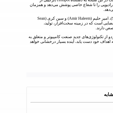
 رادیویی را تا شعاع خاصی پوشش ‌‌می‌دهد و همزمان
هلیوم با ۳ بنیان گذار اصلی با نام‌های فانینگ (Shawn Fanning)، امیر حلیم (Amir Haleem) و سین کری (Sean
 اعضایی است که در زمینه سخت‌افزار، تولید،
صص دارند.
) و هم حوزه بلاک‌چین هردو از تکنولوژی‌های جدید صنعت کامپیوتر و متعلق به
یتوان گفت اگر پروژه هلیوم (Helium) بتواند به اهداف خود دست یابد، آینده بسیار درخشانی خواهد
ابه