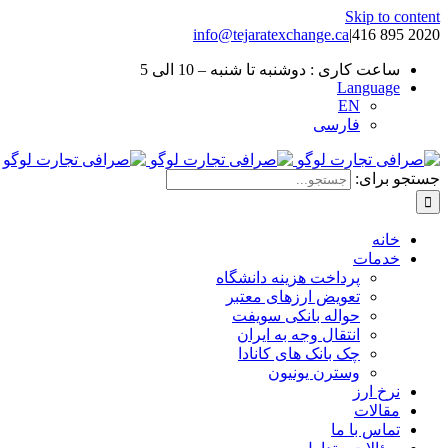
Skip to content
info@tejaratexchange.ca
|
2020 895 416
ساعت کاری : دوشنبه تا شنبه – 10 الی 5
Language
EN
فارسی
جستجو برای:
خانه
خدمات
پرداخت هزینه دانشگاه
تعویض ارزهای معتبر
حواله بانکی سویفت
انتقال وجه به ایران
چک بانک های کانادا
وسترن یونیون
نرخ ارز
مقالات
تماس با ما