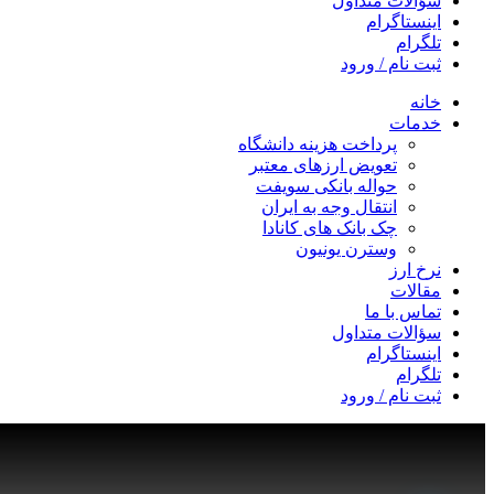
سؤالات متداول
اینستاگرام
تلگرام
ثبت نام / ورود
خانه
خدمات
پرداخت هزینه دانشگاه
تعویض ارزهای معتبر
حواله بانکی سویفت
انتقال وجه به ایران
چک بانک های کانادا
وسترن یونیون
نرخ ارز
مقالات
تماس با ما
سؤالات متداول
اینستاگرام
تلگرام
ثبت نام / ورود