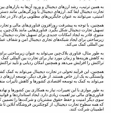
به همین ترتیب، رشد ارزهای دیجیتال و ورود آن‌ها به بازارهای بین
تجارت دیجیتال ایفا کند. ارزهای دیجیتال با ویژگی‌هایی مانند د
امنیتی، می‌توانند به عنوان جایگزین‌های مطلوبی برای دلار در تج
همچنین، با توجه به پیشرفت روزافزون فناوری‌های مالی و تجارت 
تسهیل تجارت دیجیتال شکل بگیرد. فناوری‌هایی مانند بلاک‌چین، پ
متنوع، قادر به ایجاد امکانات جدیدی برای تسهیل تجارت دیجیتال ه
زیرساختی برای ایجاد شبکه‌های تجاری دیجیتال امن و شفاف عمل ک
بین المللی کمک می‌کند.
به طور مثال، فناوری بلاک‌چین می‌تواند به عنوان زیرساختی برا
به کاهش هزینه‌ها و زمان مورد نیاز برای تجارت بین المللی کمک 
تراکنش را افزایش می‌دهد و همچنین امکان ردیابی و تأیید تراکنش‌
همچنین، این فرآیند تحولی در تجارت دیجیتال می‌تواند به کمک کش
وابستگی به یک ارز خاص هستند. از طرف دیگر، توسعه ارزهای دیجیت
می‌تواند به کمک به توسعه اقتصادی کشورها و کاهش تأثیرات منف
به طور موازی با این تغییرات، نیاز به همکاری بین کشورها و نهادها
فناوری‌های مالی نیز اهمیت زیادی دارد. ایجاد استانداردها و قوان
سوی دیگر امنیت و حفظ حقوق مشتریان و شرکت‌ها را تضمین کنند
که همه سطوح تجارت دیجیتال، از کوچکترین فروشگاه آنلاین تا شرکت
اطمینان شرکت کنند.