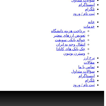
سؤالات متداول
اینستاگرام
تلگرام
ثبت نام / ورود
خانه
خدمات
پرداخت هزینه دانشگاه
تعویض ارزهای معتبر
حواله بانکی سویفت
انتقال وجه به ایران
چک بانک های کانادا
وسترن یونیون
نرخ ارز
مقالات
تماس با ما
سؤالات متداول
اینستاگرام
تلگرام
ثبت نام / ورود