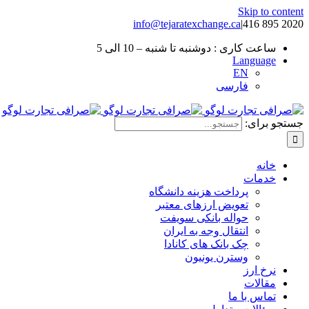
Skip to content
info@tejaratexchange.ca
|
2020 895 416
ساعت کاری : دوشنبه تا شنبه – 10 الی 5
Language
EN
فارسی
جستجو برای:
خانه
خدمات
پرداخت هزینه دانشگاه
تعویض ارزهای معتبر
حواله بانکی سویفت
انتقال وجه به ایران
چک بانک های کانادا
وسترن یونیون
نرخ ارز
مقالات
تماس با ما