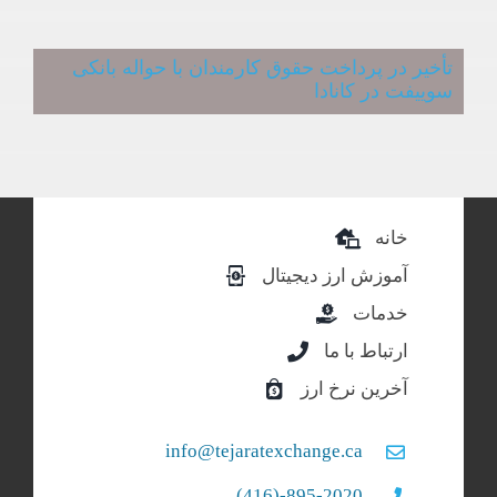
تأخیر در پرداخت حقوق کارمندان با حواله بانکی
سوییفت در کانادا
خانه
آموزش ارز دیجیتال
خدمات
ارتباط با ما
آخرین نرخ ارز
info@tejaratexchange.ca
895-2020-(416)