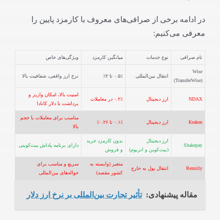
در ادامه برخی از صرافی‌های معروف با کارمزد پایین را
معرفی می‌کنیم:
نام صرافی
نوع خدمات
میانگین کارمزد
ویژگی‌های خاص
Wise
انتقال بین‌المللی
۰.۵٪ تا ۲٪
نرخ ارز واقعی، شفافیت بالا
(TransferWise)
امنیت بالا، امکان واریز و
NDAX
ارز دیجیتال
۰.۲٪ در معاملات
برداشت با دلار کانادا
مناسب برای معاملات با حجم
Kraken
ارز دیجیتال
۰.۱٪ تا ۰.۲۶٪
بالا
ارز دیجیتال
بدون کارمزد خرید
Shakepay
دارای برنامه پاداش بیت‌کوینی
(بیت‌کوین و اتریوم)
و فروش
متغیر (وابسته به
سریع و مناسب برای
Remitly
انتقال پول به خارج
کشور مقصد)
حواله‌های بین‌المللی
مقاله پیشنهادی:
تأثیر تجارت بین‌المللی بر نرخ ارز دلار