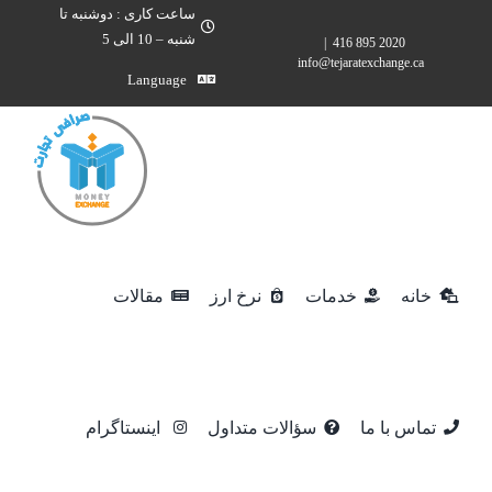
Ski
ساعت کاری : دوشنبه تا
شنبه – 10 الی 5
|
2020 895 416
t
info@tejaratexchange.ca
conten
Language
خانه
خدمات
نرخ ارز
مقالات
تماس با ما
سؤالات متداول
اینستاگرام