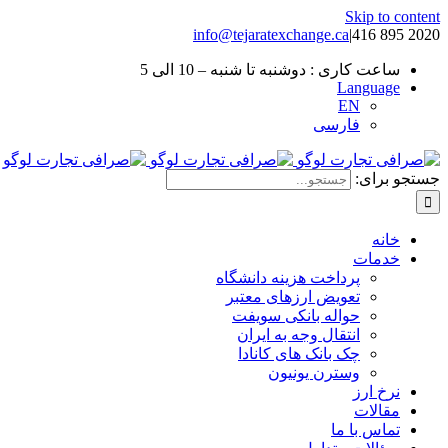
Skip to content
info@tejaratexchange.ca
|
2020 895 416
ساعت کاری : دوشنبه تا شنبه – 10 الی 5
Language
EN
فارسی
جستجو برای:
خانه
خدمات
پرداخت هزینه دانشگاه
تعویض ارزهای معتبر
حواله بانکی سویفت
انتقال وجه به ایران
چک بانک های کانادا
وسترن یونیون
نرخ ارز
مقالات
تماس با ما