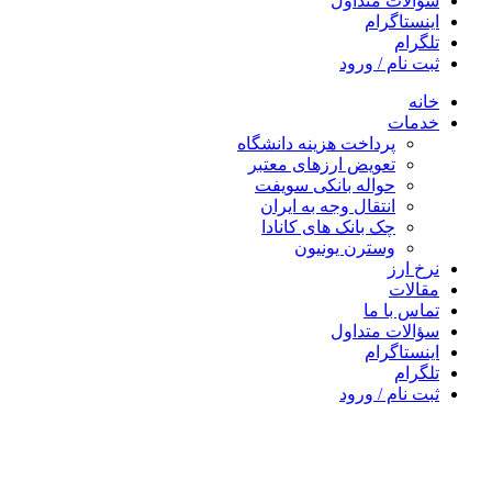
سؤالات متداول
اینستاگرام
تلگرام
ثبت نام / ورود
خانه
خدمات
پرداخت هزینه دانشگاه
تعویض ارزهای معتبر
حواله بانکی سویفت
انتقال وجه به ایران
چک بانک های کانادا
وسترن یونیون
نرخ ارز
مقالات
تماس با ما
سؤالات متداول
اینستاگرام
تلگرام
ثبت نام / ورود