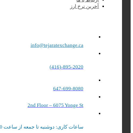
آخرین نرخ ارز
info@tejaratexchange.ca
895-2020-(416)
647-699-8080
2nd Floor – 6075 Yonge St
ساعات کاری: دوشنبه تا جمعه از ساعت 10 صبح الی 17 بعد از ظهر | شنبه‌ از ساعت 10 صبح الی 15 بعد از ظهر