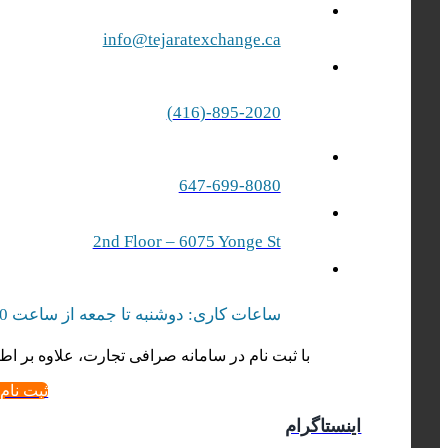
info@tejaratexchange.ca
895-2020-(416)
647-699-8080
2nd Floor – 6075 Yonge St
ساعات کاری: دوشنبه تا جمعه از ساعت 10 صبح الی 17 بعد از ظهر | شنبه‌ از ساعت 10 صبح الی 15 بعد از ظهر
با ثبت نام در سامانه صرافی تجارت، علاوه بر اطل
ثبت نام
اینستاگرام