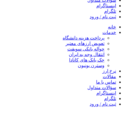
سؤالات متداول
اینستاگرام
تلگرام
ثبت نام / ورود
خانه
خدمات
پرداخت هزینه دانشگاه
تعویض ارزهای معتبر
حواله بانکی سویفت
انتقال وجه به ایران
چک بانک های کانادا
وسترن یونیون
نرخ ارز
مقالات
تماس با ما
سؤالات متداول
اینستاگرام
تلگرام
ثبت نام / ورود