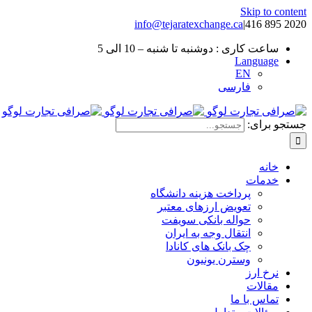
Skip to content
info@tejaratexchange.ca
|
2020 895 416
ساعت کاری : دوشنبه تا شنبه – 10 الی 5
Language
EN
فارسی
جستجو برای:
خانه
خدمات
پرداخت هزینه دانشگاه
تعویض ارزهای معتبر
حواله بانکی سویفت
انتقال وجه به ایران
چک بانک های کانادا
وسترن یونیون
نرخ ارز
مقالات
تماس با ما