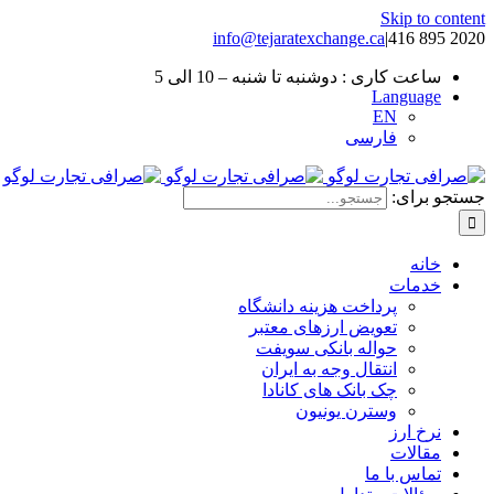
Skip to content
info@tejaratexchange.ca
|
2020 895 416
ساعت کاری : دوشنبه تا شنبه – 10 الی 5
Language
EN
فارسی
جستجو برای:
خانه
خدمات
پرداخت هزینه دانشگاه
تعویض ارزهای معتبر
حواله بانکی سویفت
انتقال وجه به ایران
چک بانک های کانادا
وسترن یونیون
نرخ ارز
مقالات
تماس با ما