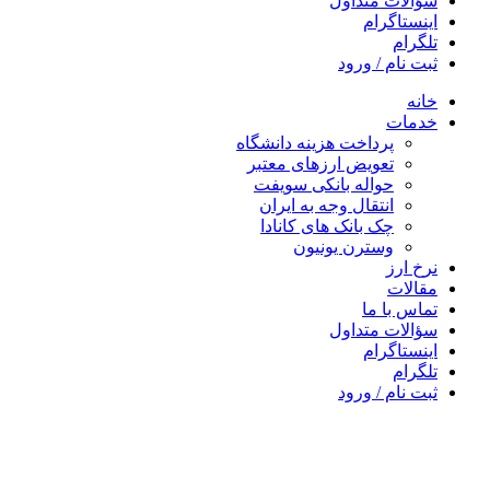
سؤالات متداول
اینستاگرام
تلگرام
ثبت نام / ورود
خانه
خدمات
پرداخت هزینه دانشگاه
تعویض ارزهای معتبر
حواله بانکی سویفت
انتقال وجه به ایران
چک بانک های کانادا
وسترن یونیون
نرخ ارز
مقالات
تماس با ما
سؤالات متداول
اینستاگرام
تلگرام
ثبت نام / ورود