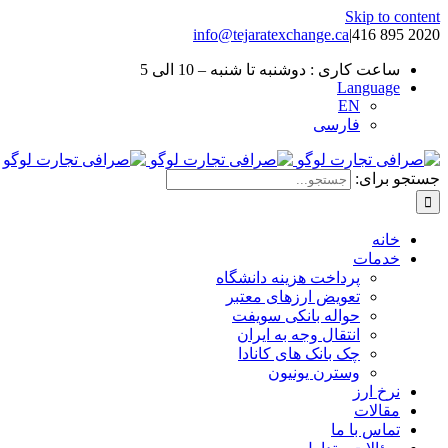
Skip to content
info@tejaratexchange.ca
|
2020 895 416
ساعت کاری : دوشنبه تا شنبه – 10 الی 5
Language
EN
فارسی
جستجو برای:
خانه
خدمات
پرداخت هزینه دانشگاه
تعویض ارزهای معتبر
حواله بانکی سویفت
انتقال وجه به ایران
چک بانک های کانادا
وسترن یونیون
نرخ ارز
مقالات
تماس با ما