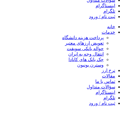
سؤالات متداول
اینستاگرام
تلگرام
ثبت نام / ورود
خانه
خدمات
پرداخت هزینه دانشگاه
تعویض ارزهای معتبر
حواله بانکی سویفت
انتقال وجه به ایران
چک بانک های کانادا
وسترن یونیون
نرخ ارز
مقالات
تماس با ما
سؤالات متداول
اینستاگرام
تلگرام
ثبت نام / ورود