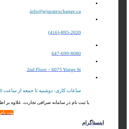
info@tejaratexchange.ca
895-2020-(416)
647-699-8080
2nd Floor – 6075 Yonge St
ساعات کاری: دوشنبه تا جمعه از ساعت 10 صبح الی 17 بعد از ظهر | شنبه‌ از ساعت 10 صبح الی 15 بعد از ظهر
با ثبت نام در سامانه صرافی تجارت، علاوه بر اطل
ثبت نام
اینستاگرام