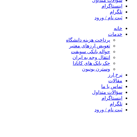
سؤالات متداول
اینستاگرام
تلگرام
ثبت نام / ورود
خانه
خدمات
پرداخت هزینه دانشگاه
تعویض ارزهای معتبر
حواله بانکی سویفت
انتقال وجه به ایران
چک بانک های کانادا
وسترن یونیون
نرخ ارز
مقالات
تماس با ما
سؤالات متداول
اینستاگرام
تلگرام
ثبت نام / ورود