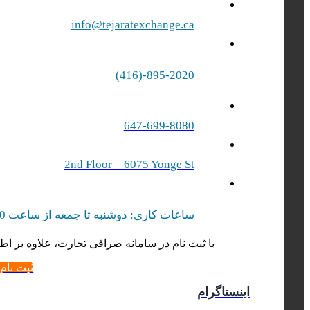
info@tejaratexchange.ca
895-2020-(416)
647-699-8080
2nd Floor – 6075 Yonge St
ساعات کاری: دوشنبه تا جمعه از ساعت 10 صبح الی 17 بعد از ظهر | شنبه‌ از ساعت 10 صبح الی 15 بعد از ظهر
با ثبت نام در سامانه صرافی تجارت، علاوه بر اطل
ثبت نام
اینستاگرام