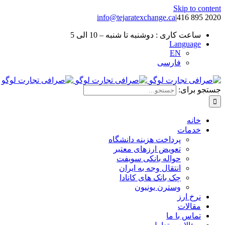
Skip to content
info@tejaratexchange.ca
|
2020 895 416
ساعت کاری : دوشنبه تا شنبه – 10 الی 5
Language
EN
فارسی
جستجو برای:
خانه
خدمات
پرداخت هزینه دانشگاه
تعویض ارزهای معتبر
حواله بانکی سویفت
انتقال وجه به ایران
چک بانک های کانادا
وسترن یونیون
نرخ ارز
مقالات
تماس با ما