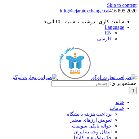
Skip to content
info@tejaratexchange.ca
|
2020 895 416
ساعت کاری : دوشنبه تا شنبه – 10 الی 5
Language
EN
فارسی
جستجو برای:
خانه
خدمات
پرداخت هزینه دانشگاه
تعویض ارزهای معتبر
حواله بانکی سویفت
انتقال وجه به ایران
چک بانک های کانادا