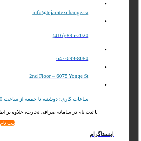
info@tejaratexchange.ca
895-2020-(416)
647-699-8080
2nd Floor – 6075 Yonge St
ساعات کاری: دوشنبه تا جمعه از ساعت 10 صبح الی 17 بعد از ظهر | شنبه‌ از ساعت 10 صبح الی 15 بعد از ظهر
با ثبت نام در سامانه صرافی تجارت، علاوه بر اطل
ثبت نام
اینستاگرام