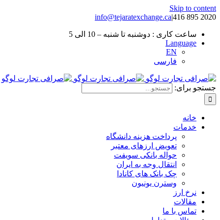
Skip to content
info@tejaratexchange.ca
|
2020 895 416
ساعت کاری : دوشنبه تا شنبه – 10 الی 5
Language
EN
فارسی
جستجو برای:
خانه
خدمات
پرداخت هزینه دانشگاه
تعویض ارزهای معتبر
حواله بانکی سویفت
انتقال وجه به ایران
چک بانک های کانادا
وسترن یونیون
نرخ ارز
مقالات
تماس با ما