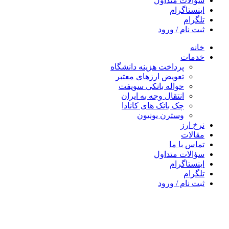
سؤالات متداول
اینستاگرام
تلگرام
ثبت نام / ورود
خانه
خدمات
پرداخت هزینه دانشگاه
تعویض ارزهای معتبر
حواله بانکی سویفت
انتقال وجه به ایران
چک بانک های کانادا
وسترن یونیون
نرخ ارز
مقالات
تماس با ما
سؤالات متداول
اینستاگرام
تلگرام
ثبت نام / ورود