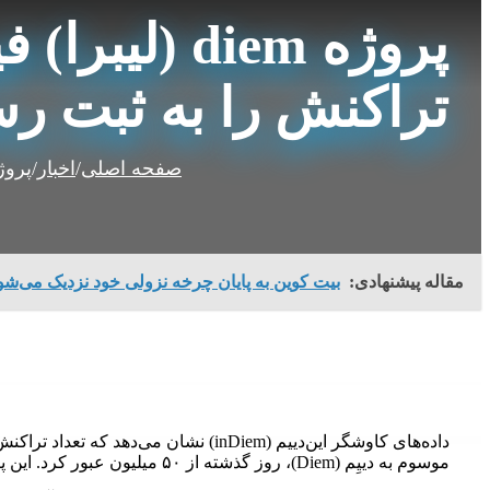
تراکنش را به ثبت رس
صفحه اصلی
/
اخبار
/
پروژه diem (لیبرا) فیسبوک در فاز آزمایشی ۵۰ می
مقاله پیشنهادی:
بیت کوین به پایان چرخه نزولی خود نزدیک می‌شو
داده‌های کاوشگر این‌دییم (inDiem) نشان م
موسوم به دییِم (Diem)، روز گذشته از ۵۰ میلیون عبور کرد. این پروژه پیش‌تر لیبرا (Libra) نام داشت.