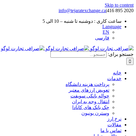
Skip to content
info@tejaratexchange.ca
|
2020 895 416
ساعت کاری : دوشنبه تا شنبه – 10 الی 5
Language
EN
فارسی
جستجو برای:
خانه
خدمات
پرداخت هزینه دانشگاه
تعویض ارزهای معتبر
حواله بانکی سویفت
انتقال وجه به ایران
چک بانک های کانادا
وسترن یونیون
نرخ ارز
مقالات
تماس با ما