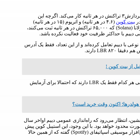
داده‌ها نشان می‌دهد که تست‌نت دییم به‌طور میانگین با ظرفیت پردازش۳ تراکنش در هر ثانیه کار می‌کند. اگرچه این
در
بیت کوین
(۴.۶ در هر ثانیه) و اتریوم (۱۵ در هر ثانیه)
بسیار پایین است. از این گذشته، در مقایسه با شبکه‌هایی مثل سولانا (Solana) که ۶۵,۰۰۰ تراکنش در هر ثانیه ثبت می‌کنند،
ی دییم با حداکثر ظرفیت خود فعالیت نکرده باشد.
۲۲۱ آدرس منحصر به فرد به نوعی با دییم تعامل کرده‌اند و از این تعداد، فقط یک آدرس
موجودی ۵۷ تا از ۱۰۰ کیف پول اول بیش از ۲۹ LBR است و مابقی هر کدام فقط یک LBR دارند که احتمالا برای آزمایش
هولدرها؛ اکنون وقت خرید است؟
شین، انتظار می‌رود که راه‌اندازی عمومی دییم اواخر سال
ه‌صورت محدود خواهد بود. با این وجود، این استیبل کوین پیش
از عرضه هم مشتریان خود را پیدا کرده است. به‌عنوان مثال، نرم‌افزار موسیقی اسپاتیفای (Spotify) گفته که از همین حالا