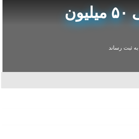
پروژه diem (لیبرا) فیسبوک در فاز آزمایشی ۵۰ میلیون