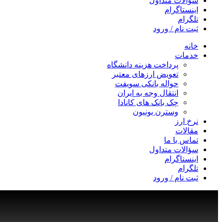
سؤالات متداول
اینستاگرام
تلگرام
ثبت نام / ورود
خانه
خدمات
پرداخت هزینه دانشگاه
تعویض ارزهای معتبر
حواله بانکی سویفت
انتقال وجه به ایران
چک بانک های کانادا
وسترن یونیون
نرخ ارز
مقالات
تماس با ما
سؤالات متداول
اینستاگرام
تلگرام
ثبت نام / ورود