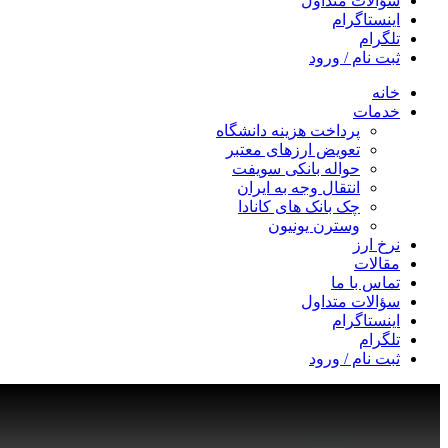
سؤالات متداول
اینستاگرام
تلگرام
ثبت نام / ورود
خانه
خدمات
پرداخت هزینه دانشگاه
تعویض ارزهای معتبر
حواله بانکی سویفت
انتقال وجه به ایران
چک بانک های کانادا
وسترن یونیون
نرخ ارز
مقالات
تماس با ما
سؤالات متداول
اینستاگرام
تلگرام
ثبت نام / ورود