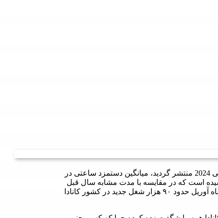
که صبح روز جمعه مورخ 11 می 2024 منتشر گردید، میانگین دستمزد ساعتی در
ده است که در مقایسه با مدت مشابه سال قبل
افزایش ۴.٧ درصدی نشان میدهد. کارشناسان می‌گویند در ماه آوریل حدود ۹۰ هزار شغل جدید در کشور کانادا
در کانادا همه را شگفت زده کرده چرا که کسی چنین