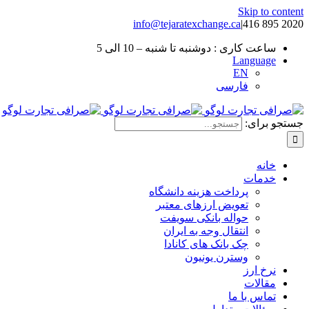
Skip to content
info@tejaratexchange.ca
|
2020 895 416
ساعت کاری : دوشنبه تا شنبه – 10 الی 5
Language
EN
فارسی
جستجو برای:
خانه
خدمات
پرداخت هزینه دانشگاه
تعویض ارزهای معتبر
حواله بانکی سویفت
انتقال وجه به ایران
چک بانک های کانادا
وسترن یونیون
نرخ ارز
مقالات
تماس با ما