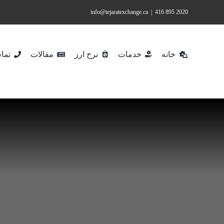
Ski
info@tejaratexchange.ca
|
2020 895 416
t
conten
خانه
خدمات
نرخ ارز
مقالات
تماس