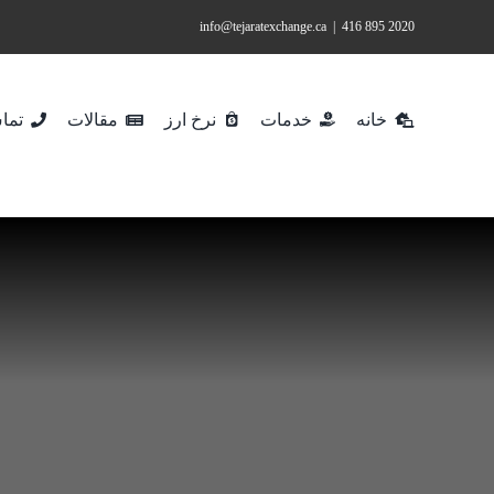
Ski
info@tejaratexchange.ca
|
2020 895 416
t
conten
خانه
خدمات
نرخ ارز
مقالات
تماس