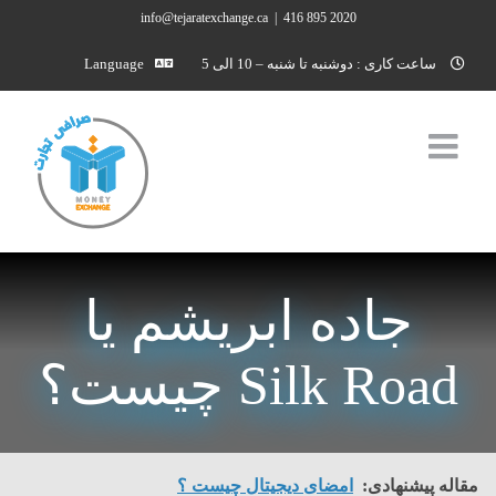
Ski
info@tejaratexchange.ca
|
2020 895 416
t
ساعت کاری : دوشنبه تا شنبه – 10 الی 5
Language
conten
جاده ابریشم یا
Silk Road چیست؟
مقاله پیشنهادی:
امضای دیجیتال چیست ؟