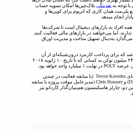
با توجه به
نقدینگی
بلاک‌چین‌ها امکان تسویه حساب
پلی‌مث همان کاری که اتریوم برای کوین‌ها و
دار انجام میدهد.
سی همه افراد به بازارهای دیجیتال است تا شرکت‌ها
دارند، اما می‌خواهند در بازارهای مالی فعالیت کنند.
می‌گذارد به‌دنبال تسهیل ساخت و مدیریت اوراق
ی پلتفرم پلی‌مث بر بستر ERC20 میباشد که برای پرداخت کارمزد درون‌شبکه‌ای از آن
استفاده میشود. این پلتفرم در اولین عرضه خود، به میزان ۲۴۰ میلیون توکن به کسانی که تا تاریخ ۱۰ ژانویه ۲۰۱۸
حد خواهد بود.
پروژه Polymath در سال 2017 توسط دو فرد کانادایی به نام‌های Trevor Koverko (با سابقه فعالیت در چندین
شرکت فین‌تک و رمزارزی از جمله Digital Assets International) و Chris Housser (مدیرعامل موقت پروژه با سابقه
 دو، چارلز هاسکینسون هم‌بنیان‌گذار کاردانو نیز
.