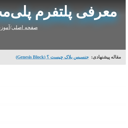
معرفی پلتفرم پلی‌مث (PolyMath) و ارز دیجیت
صفحه اصلی
/
آموزش
مقاله پیشنهادی:
جنسیس بلاک چیست ؟ (Genesis Block)