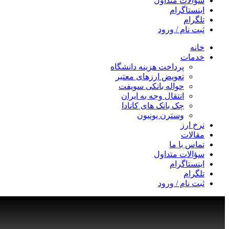
سؤالات متداول
اینستاگرام
تلگرام
ثبت نام / ورود
خانه
خدمات
پرداخت هزینه دانشگاه
تعویض ارزهای معتبر
حواله بانکی سویفت
انتقال وجه به ایران
چک بانک های کانادا
وسترن یونیون
نرخ ارز
مقالات
تماس با ما
سؤالات متداول
اینستاگرام
تلگرام
ثبت نام / ورود