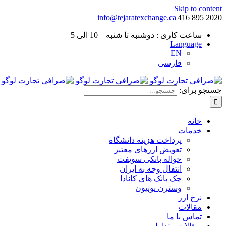
Skip to content
info@tejaratexchange.ca
|
2020 895 416
ساعت کاری : دوشنبه تا شنبه – 10 الی 5
Language
EN
فارسی
جستجو برای:
خانه
خدمات
پرداخت هزینه دانشگاه
تعویض ارزهای معتبر
حواله بانکی سویفت
انتقال وجه به ایران
چک بانک های کانادا
وسترن یونیون
نرخ ارز
مقالات
تماس با ما