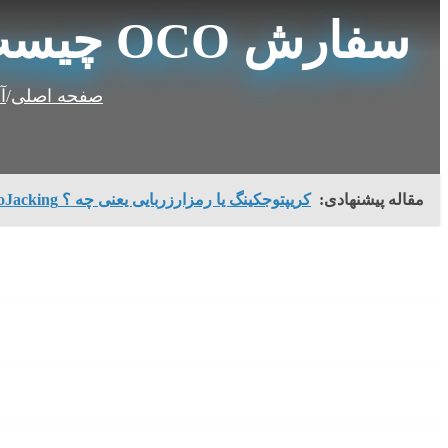
سفارش OCO چیست ؟ One Cancels the Other
صفحه اصلی
/
آ
مقاله پیشنهادی:
کریپتوجکینگ یا رمزارزربایی یعنی چه ؟ CryptoJacking