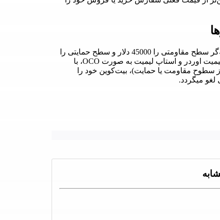
اگر قیمت بیت‌کوین در حال حاضر 40000 دلار باشد و معامله‌گر سطح مقاومتی را 45000 دلار و سطح حمایتی را
35000 دلار تشخیص دهد، میتواند با ثبت دو سفارش ترکیبی لیمیت اوردر و استاپ لیمیت به صورت OCO، با
ر (شکسته شدن یکی از سطوح مقاومت یا حمایت)، بیت‌کوین خود را
لغو میگردد.
ابه