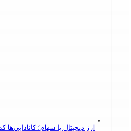
ارز دیجیتال یا سهام؛ کانادایی‌ها ک