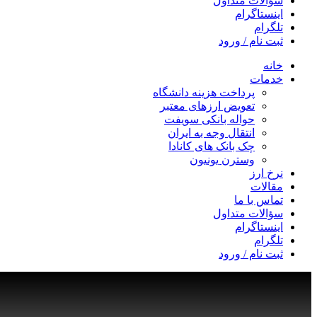
سؤالات متداول
اینستاگرام
تلگرام
ثبت نام / ورود
خانه
خدمات
پرداخت هزینه دانشگاه
تعویض ارزهای معتبر
حواله بانکی سویفت
انتقال وجه به ایران
چک بانک های کانادا
وسترن یونیون
نرخ ارز
مقالات
تماس با ما
سؤالات متداول
اینستاگرام
تلگرام
ثبت نام / ورود