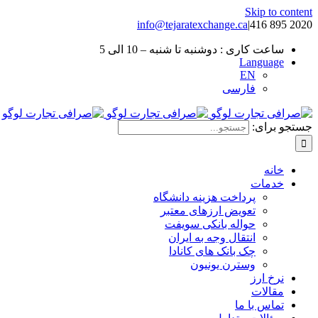
Skip to content
info@tejaratexchange.ca
|
2020 895 416
ساعت کاری : دوشنبه تا شنبه – 10 الی 5
Language
EN
فارسی
جستجو برای:
خانه
خدمات
پرداخت هزینه دانشگاه
تعویض ارزهای معتبر
حواله بانکی سویفت
انتقال وجه به ایران
چک بانک های کانادا
وسترن یونیون
نرخ ارز
مقالات
تماس با ما