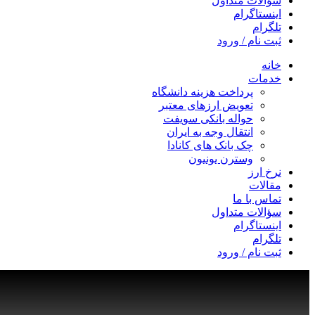
سؤالات متداول
اینستاگرام
تلگرام
ثبت نام / ورود
خانه
خدمات
پرداخت هزینه دانشگاه
تعویض ارزهای معتبر
حواله بانکی سویفت
انتقال وجه به ایران
چک بانک های کانادا
وسترن یونیون
نرخ ارز
مقالات
تماس با ما
سؤالات متداول
اینستاگرام
تلگرام
ثبت نام / ورود