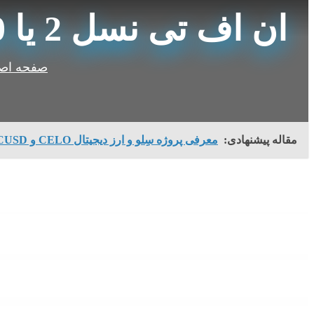
ان اف تی نسل 2 یا NFT 2.0 چیست؟
صفحه اص
مقاله پیشنهادی:
معرفی پروژه سِلو و ارز دیجیتال CELO و CUSD