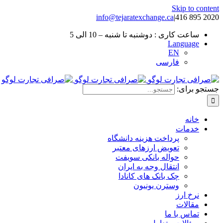
Skip to content
info@tejaratexchange.ca
|
2020 895 416
ساعت کاری : دوشنبه تا شنبه – 10 الی 5
Language
EN
فارسی
جستجو برای:
خانه
خدمات
پرداخت هزینه دانشگاه
تعویض ارزهای معتبر
حواله بانکی سویفت
انتقال وجه به ایران
چک بانک های کانادا
وسترن یونیون
نرخ ارز
مقالات
تماس با ما