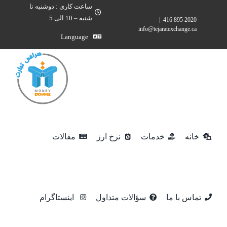
Ski
ساعت کاری : دوشنبه تا
شنبه – 10 الی 5
|
2020 895 416
t
info@tejaratexchange.ca
conten
Language
خانه
خدمات
نرخ ارز
مقالات
تماس با ما
سؤالات متداول
اینستاگرام