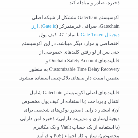
ذخیره، صادر و مبادله کند.
اکوسیستم Gatechain متشکل از شبکه اصلی
Gatechain، صرافی غیرمتمرکز (
Gate.io
)،
ارز
دیجیتال Gate Token
با نماد GT، کیف پول
اختصاصی و موارد دیگر میباشد. در این اکوسیستم
حتی پس از لو رفتن کلیدهای خصوصی از
قابلیت‌های Onchain Safety Account و
Customizable Time Delay Recovery به منظور
تضمین امنیت دارایی‌های بلاک‌چینی استفاده میشود.
قابلیت‌های اصلی اکوسیستم Gatechain شامل
انتقال و پرداخت (با استفاده از کیف پول مخصوص
آن)، انتشار دارایی (صدور توکن‌های شخصی برای
دیجیتال‌سازی و مدیریت دارایی)، ذخیره امن دارایی
(با استفاده از یک حساب Vault و یک مکانیزم
مخصوص)، ساز و کار اجماع (PoS و فرآیند