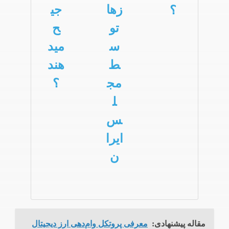
زها
جی
؟
تو
ح
س
مید
ط
هند
مج
؟
ل
س
ایرا
ن
مقاله پیشنهادی:
معرفی پروتکل وام‌دهی ارز دیجیتال