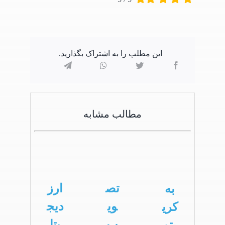
این مطلب را به اشتراک بگذارید.
مطالب مشابه
تص
ارز
به
وی
دیج
کری
ب
یتا
پتو