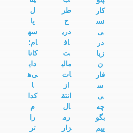
طر
ل
کار
ح
یا
نس
دری
سه
ی
اف
ام؛
در
ت
کانا
زبا
مالی
دای
ن
ات
ی‌ه
فار
از
ا
س
انتق
کدا
ی
ال
م
چه
رم
را
بگو
زار
تر
ییم