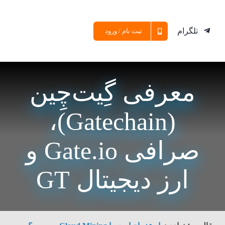
تلگرام
ثبت نام / ورود
معرفی گِیت‌چِین
(Gatechain)،
صرافی Gate.io و
ارز دیجیتال GT