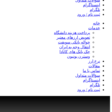
سؤالات متداول
اینستاگرام
تلگرام
ثبت نام / ورود
خانه
خدمات
پرداخت هزینه دانشگاه
تعویض ارزهای معتبر
حواله بانکی سویفت
انتقال وجه به ایران
چک بانک های کانادا
وسترن یونیون
نرخ ارز
مقالات
تماس با ما
سؤالات متداول
اینستاگرام
تلگرام
ثبت نام / ورود