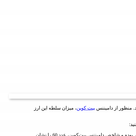
بیت کوین
، میزان سلطه این ارز
ید:
فرض کنید مقدار کل سرمایه در بازار رمزارزها 1 میلیارد دلار بوده و شاخص دامیننس بیت‌کوین، عدد 60 را نشان