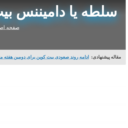
سلطه یا دامیننس ب
صفحه اص
مقاله پیشنهادی:
ادامه روند صعودی بیت کوین برای دومین هفته متو