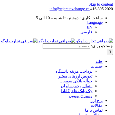
Skip to content
info@tejaratexchange.ca
|
2020 895 416
ساعت کاری : دوشنبه تا شنبه – 10 الی 5
Language
EN
فارسی
جستجو برای:
خانه
خدمات
پرداخت هزینه دانشگاه
تعویض ارزهای معتبر
حواله بانکی سویفت
انتقال وجه به ایران
چک بانک های کانادا
وسترن یونیون
نرخ ارز
مقالات
تماس با ما