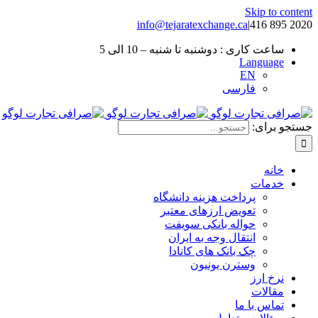
Skip to content
info@tejaratexchange.ca
|
2020 895 416
ساعت کاری : دوشنبه تا شنبه – 10 الی 5
Language
EN
فارسی
جستجو برای:
خانه
خدمات
پرداخت هزینه دانشگاه
تعویض ارزهای معتبر
حواله بانکی سویفت
انتقال وجه به ایران
چک بانک های کانادا
وسترن یونیون
نرخ ارز
مقالات
تماس با ما