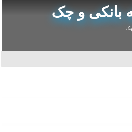
 بانکی و چک
چک