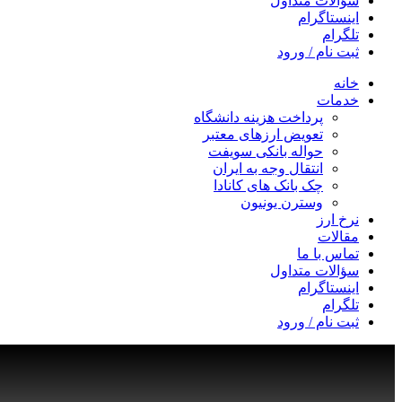
سؤالات متداول
اینستاگرام
تلگرام
ثبت نام / ورود
خانه
خدمات
پرداخت هزینه دانشگاه
تعویض ارزهای معتبر
حواله بانکی سویفت
انتقال وجه به ایران
چک بانک های کانادا
وسترن یونیون
نرخ ارز
مقالات
تماس با ما
سؤالات متداول
اینستاگرام
تلگرام
ثبت نام / ورود