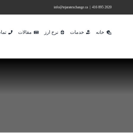
Ski
info@tejaratexchange.ca
|
2020 895 416
t
conten
خانه
خدمات
نرخ ارز
مقالات
تماس