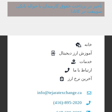
تأخیر در پرداخت حقوق کارمندان با حواله بانکی
سوییفت در کانادا
خانه
آموزش ارز دیجیتال
خدمات
ارتباط با ما
آخرین نرخ ارز
info@tejaratexchange.ca
895-2020-(416)