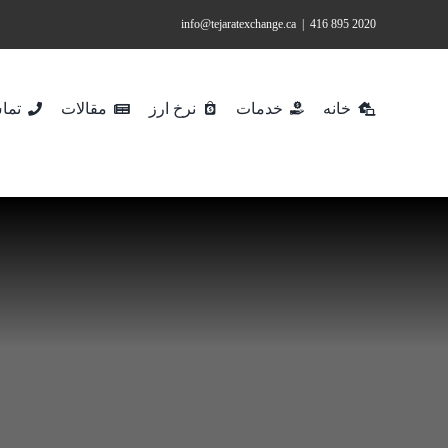
Ski
info@tejaratexchange.ca
|
2020 895 416
t
conten
خانه
خدمات
نرخ ارز
مقالات
تماس