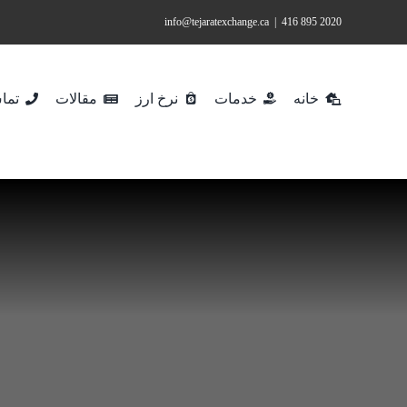
Ski
info@tejaratexchange.ca
|
2020 895 416
t
conten
خانه
خدمات
نرخ ارز
مقالات
تماس