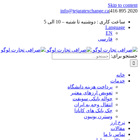
Skip to content
info@tejaratexchange.ca
|
2020 895 416
ساعت کاری : دوشنبه تا شنبه – 10 الی 5
Language
EN
فارسی
جستجو برای:
خانه
خدمات
پرداخت هزینه دانشگاه
تعویض ارزهای معتبر
حواله بانکی سویفت
انتقال وجه به ایران
چک بانک های کانادا
وسترن یونیون
نرخ ارز
مقالات
تماس با ما