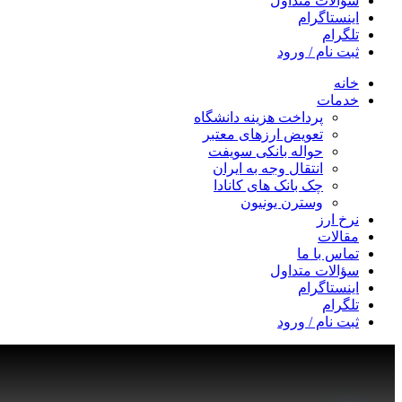
سؤالات متداول
اینستاگرام
تلگرام
ثبت نام / ورود
خانه
خدمات
پرداخت هزینه دانشگاه
تعویض ارزهای معتبر
حواله بانکی سویفت
انتقال وجه به ایران
چک بانک های کانادا
وسترن یونیون
نرخ ارز
مقالات
تماس با ما
سؤالات متداول
اینستاگرام
تلگرام
ثبت نام / ورود