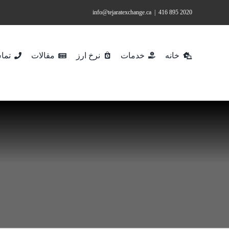
Ski
info@tejaratexchange.ca
|
2020 895 416
t
conten
خانه
خدمات
نرخ ارز
مقالات
تماس