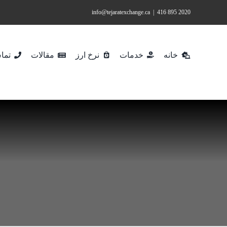
Ski
info@tejaratexchange.ca
|
2020 895 416
t
conten
خانه
خدمات
نرخ ارز
مقالات
تماس