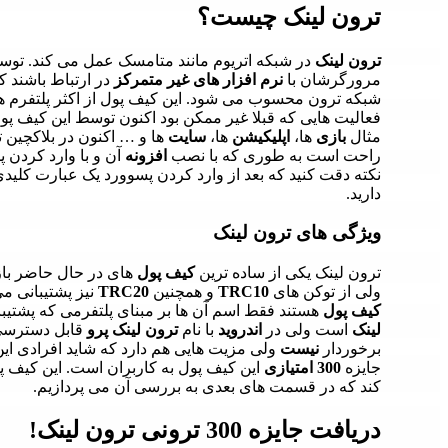
ترون لینک چیست؟
ترون لینک
در شبکه اتریوم مانند متامسک عمل می کند. توسعه 
مرورگرشان با
نرم افزار های غیر متمرکز
در ارتباط باشند ک
فعالیت هایی که قبلا غیر ممکن بود اکنون توسط این کیف پ
مثال
بازی
ها،
اپلیکیشن
ها،
سایت
ها و … اکنون در بلاکچین ت
راحت است به طوری که با نصب
افزونه
آن و با وارد کردن 
نکته دقت کنید که بعد از وارد کردن پسوورد یک عبارت کلیدی
دارید.
ویژگی های ترون لینک
ترون لینک یکی از ساده ترین
کیف پول
های در حال حاضر باز
ولی از توکن های
TRC10
و همچنین
TRC20
نیز پشتیبانی می
کیف پول
هستند فقط اسم آن ها بر مبنای پلتفرمی که پشتیبان
لینک
است ولی در
اندروید
با نام
ترون لینک پرو
قابل دسترسی م
برخوردار
نیست
ولی مزیت هایی هم دارد که شاید افرادی این 
جایزه
300 امتیازی
این کیف پول به کاربران است. این کیف 
کند که در قسمت های بعدی به بررسی آن می پردازیم.
دریافت جایزه 300 ترونی ترون لینک!