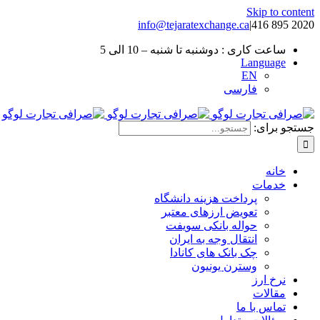
Skip to content
info@tejaratexchange.ca
|
2020 895 416
ساعت کاری : دوشنبه تا شنبه – 10 الی 5
Language
EN
فارسی
جستجو برای:
خانه
خدمات
پرداخت هزینه دانشگاه
تعویض ارزهای معتبر
حواله بانکی سویفت
انتقال وجه به ایران
چک بانک های کانادا
وسترن یونیون
نرخ ارز
مقالات
تماس با ما