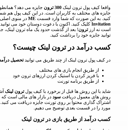
واقعا کیف پول ترون لینک
300 ترون
جایزه می دهد؟ همانطور
جایزه های مختلف به کاربران است. در این کیف پول هم شما 
کنید. به این صورت که شما وارد قسمت
ME
در منوی اصلی ن
Invitation
کلیک کنید. اکنون با دعوت دوستان خود می توانید
است نه ارز
ترون
! بعد از گذشت حدود یک ماه ترون لینک، جا
توانید جایزه خود را برداشت کنید.
کسب درآمد در ترون لینک چیست؟
در کیف پول ترون لینک از چند طریق می توانید
تحصیل درآمد
از طریق انجام بازی های مختلف
با فریز کردن یا استیک کردن ارزهای ترون خود
از طریق برنامه تورنت
شاید با این روش ها قبل از برخورد با کیف پول
ترون لینک
آشن
روش های معمول دریافت
سود
در بازار های مالی است که ب
اشتراک گذاری محتوا بر روی تورنت جایزه دریافت می کنی
مورد را در قسمت بعدی توضیح می دهیم.
کسب درآمد از طریق بازی در ترون لینک