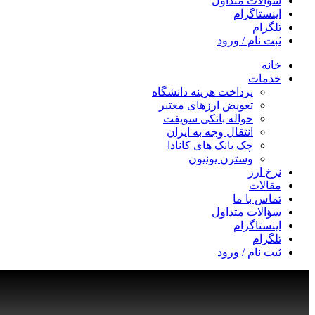
سؤالات متداول
اینستاگرام
تلگرام
ثبت نام / ورود
خانه
خدمات
پرداخت هزینه دانشگاه
تعویض ارزهای معتبر
حواله بانکی سویفت
انتقال وجه به ایران
چک بانک های کانادا
وسترن یونیون
نرخ ارز
مقالات
تماس با ما
سؤالات متداول
اینستاگرام
تلگرام
ثبت نام / ورود