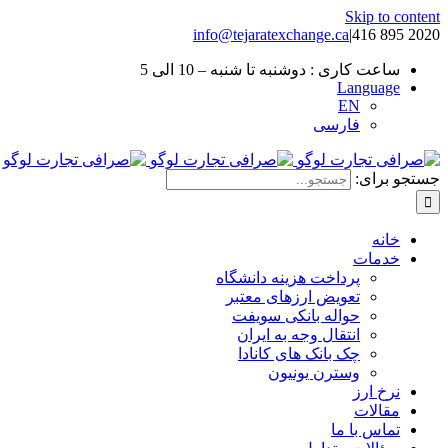
Skip to content
info@tejaratexchange.ca
|
2020 895 416
ساعت کاری : دوشنبه تا شنبه – 10 الی 5
Language
EN
فارسی
جستجو برای:
خانه
خدمات
پرداخت هزینه دانشگاه
تعویض ارزهای معتبر
حواله بانکی سویفت
انتقال وجه به ایران
چک بانک های کانادا
وسترن یونیون
نرخ ارز
مقالات
تماس با ما