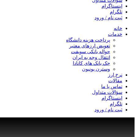
سؤالات متداول
اینستاگرام
تلگرام
ثبت نام / ورود
خانه
خدمات
پرداخت هزینه دانشگاه
تعویض ارزهای معتبر
حواله بانکی سویفت
انتقال وجه به ایران
چک بانک های کانادا
وسترن یونیون
نرخ ارز
مقالات
تماس با ما
سؤالات متداول
اینستاگرام
تلگرام
ثبت نام / ورود