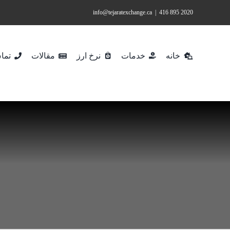
Ski
info@tejaratexchange.ca
|
2020 895 416
t
conten
خانه
خدمات
نرخ ارز
مقالات
تماس