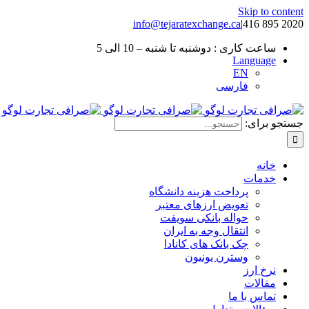
Skip to content
info@tejaratexchange.ca
|
2020 895 416
ساعت کاری : دوشنبه تا شنبه – 10 الی 5
Language
EN
فارسی
جستجو برای:
خانه
خدمات
پرداخت هزینه دانشگاه
تعویض ارزهای معتبر
حواله بانکی سویفت
انتقال وجه به ایران
چک بانک های کانادا
وسترن یونیون
نرخ ارز
مقالات
تماس با ما