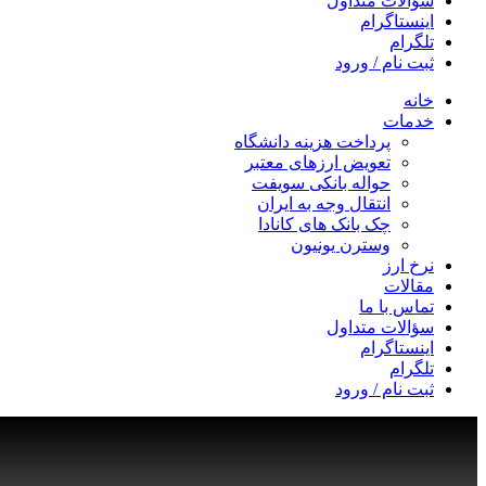
سؤالات متداول
اینستاگرام
تلگرام
ثبت نام / ورود
خانه
خدمات
پرداخت هزینه دانشگاه
تعویض ارزهای معتبر
حواله بانکی سویفت
انتقال وجه به ایران
چک بانک های کانادا
وسترن یونیون
نرخ ارز
مقالات
تماس با ما
سؤالات متداول
اینستاگرام
تلگرام
ثبت نام / ورود