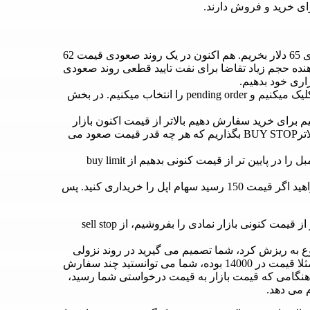
فرض کنید می خواهیم نفت را در قیمت بشکه ای 65 دلار بخریم. هم اکنون در یک روند صعودی قیمت 62
یمت به 65 دلار برسد نشان دهنده حجم زیاد تقاضا برای نفت تایید قطعی روند صعودی
وارد حساب معاملاتی خود میشویم، روی نفت کلیک میکنیم و pending order را انتخاب میکنیم. در بخش
برای خرید سفارش دهیم بالاتر از قیمت اکنون بازار
هست. مثلا در یک روند صعودی می توانیم در قیمت های بالاترBUY STOP بگذاریم که هر چه قدر قیمت صعود می
هنگامی که می خواهیم درخواست خرید یک سیمبل را در پایین تر از قیمت کنونی بدهیم از buy limit
اکنون قیمت سهام اپل 170 دلار هست و شما می خواهید اگر قیمت 150 رسید سهام اپل را خریداری کنید. پس
اگر بخواهیم در یک روند نزولی، در قیمتی پایین تر از قیمت کنونی بازار نمادی را بفروشیم، از sell stop
اوجونز شروع به ریزش کرد، شما تصمیم می گیرید در روند نزولی
داوجونز را بفروشید و از پایین آمدن بازار کسب سود کنید.مثلا قیمت در 14000 بوده، شما می توانستید چند سفارش
1، 12000، 10000 و …بگذارید و هنگامی که قیمت بازار به قیمت درخواستی شما رسید،
 می دهد.