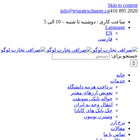
Skip to content
info@tejaratexchange.ca
|
2020 895 416
ساعت کاری : دوشنبه تا شنبه – 10 الی 5
Language
EN
فارسی
جستجو برای:
خانه
خدمات
پرداخت هزینه دانشگاه
تعویض ارزهای معتبر
حواله بانکی سویفت
انتقال وجه به ایران
چک بانک های کانادا
وسترن یونیون
نرخ ارز
مقالات
تماس با ما