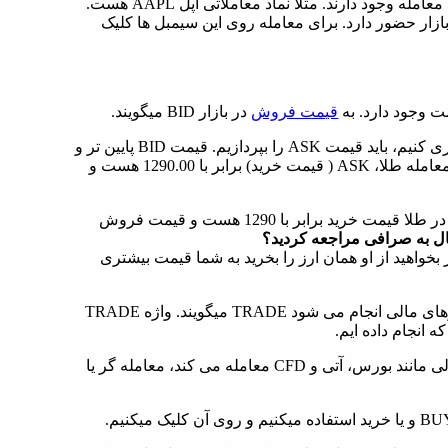
: سیمبل معاملاتی نمادهایی هستند که در بازار برای معامله وجود دارند. مثلا نماد معاملاتی اپل AAPL هست.
ارز یورو به دلار که با نماد معاملاتی EUR/USD در بازار حضور دارد. برای معامله روی این سیمبل ها کلیک
ت وجود دارد. به
قیمت فروش
در بازار BID میگویند.
اگر بخواهیم در بازار فارکس نمادی را خریداری کنیم، باید قیمت ASK را بپردازیم. قیمت BID پایین تر و
قیمت ASK بالاتر است. به عنوان مثال در این لحظه برای معامله طلا، ASK ( قیمت خرید) برابر با 1290.00 هست و
به اختلاف ASK و BID اسپرد میگویند. برای مثال در طلا قیمت خرید برابر با 1290 هست و قیمت فروش
حال به صرافی مراجعه کردید؟
خواهید از او همان ارز را بخرید به شما قیمت بیشتری
به هر معامله ای که در بازار فارکس و یا دیگر بازارهای مالی انجام می شود TRADE میگویند. واژه TRADE
 انجام داده ایم.
به کسی که در بازار فارکس و یا دیگر بازارهای مالی مانند بورس، آتی و CFD معامله می کند، معامله گر یا