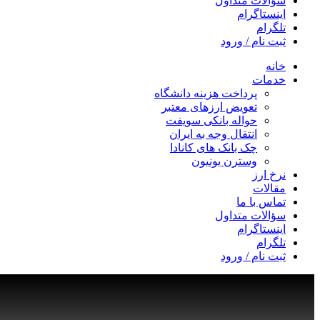
سؤالات متداول
اینستاگرام
تلگرام
ثبت نام / ورود
خانه
خدمات
پرداخت هزینه دانشگاه
تعویض ارزهای معتبر
حواله بانکی سویفت
انتقال وجه به ایران
چک بانک های کانادا
وسترن یونیون
نرخ ارز
مقالات
تماس با ما
سؤالات متداول
اینستاگرام
تلگرام
ثبت نام / ورود