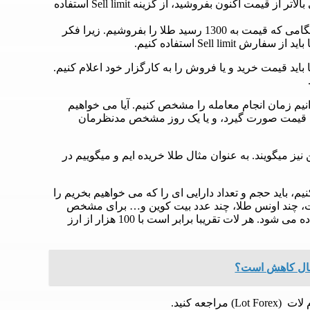
هنگامی که شما می خواهید سیمبلی را در قیمتی بالاتر از قیمت اکنون بفروشید، از گزینه Sell limit استفاده
هم اکنون قیمت طلا در 1290 هست و می خواهیم هنگامی که قیمت به 1300 رسید طلا را بفروشیم. زیرا فکر
Sell li استفاده کنیم.
 به صورت pending هستند، ما باید قیمت خرید و یا فروش را به کارگزار خود اعلام کنیم.
 میکنیم، می توانیم زمان انجام معامله را مشخص کنیم. آیا می خواهیم
 آن قیمت صورت گیرد، و یا یک روز مشخص مدنظرمان
یز میگویند. به عنوان مثال طلا خریده ایم و میگوییم در
، باید حجم و تعداد دارایی ای را که می خواهیم بخریم را
ت، چند اونس طلا، چند عدد بیت کوین و… برای مشخص
کردن حجم در بازار فارکس از معیاری به عنوان لات استفاده می شود. هر لات تقریبا برابر است با 100 هزار از ارز
درحال کاهش است؟
عه کنید.