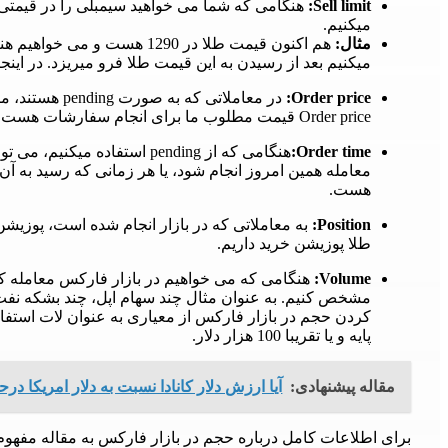
Sell limit:
میکنیم.
مثال:
میکنیم بعد از رسیدن به این قیمت طلا فرو میریزد. در اینجا باید از سفارش mit
Order price:
در معاملاتی که
Order price قیمت مطلوب ما برای انجام سفارشات هست.
Order time:
هنگامی که از pending استفاده
معامله همین امروز انجام شود، یا هر زمانی که رسید به
هست.
Position:
به معاملاتی که در بازار انجام شده است، پوزیشن ن
طلا پوزیشن خرید داریم.
Volume:
هنگامی که می خواهیم در بازار فارکس معامله کنیم
مشخص کنیم. به عنوان مثال چند سهام اپل، چند بشکه نف
پایه و یا تقریبا 100 هزار دلار.
مقاله پیشنهادی:
آیا ارزش دلار کانادا نسبت به دلار امریکا 
برای اطلاعات کامل درباره حجم در بازار فارکس به مقاله مفهوم لات (Lot Forex) مراج