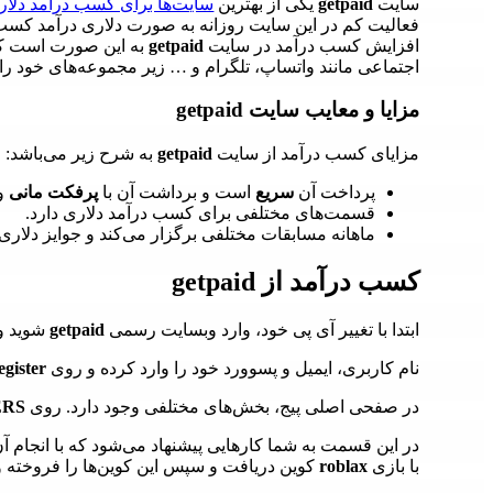
سایت
getpaid
یکی از بهترین
سایت‌ها برای کسب درآمد دلار
فعالیت کم در این سایت روزانه به صورت دلاری درآمد کسب ک
افزایش کسب درآمد در سایت
getpaid
به این صورت است که 
اجتماعی مانند واتساپ، تلگرام و … زیر مجموعه‌های خود را ا
مزایا و معایب سایت getpaid
مزایای کسب درآمد از سایت
getpaid
به شرح زیر می‌باشد:
پرداخت آن
سریع
است و برداشت آن با
پرفکت مانی
و
قسمت‌های مختلفی برای کسب درآمد دلاری دارد.
ماهانه مسابقات مختلفی برگزار می‌کند و جوایز دلاری 
کسب درآمد از getpaid
ابتدا با تغییر آی پی خود، وارد وبسایت رسمی
getpaid
شوید و
نام کاربری، ایمیل و پسوورد خود را وارد کرده و روی
egister
در صفحی اصلی پیج، بخش‌های مختلفی وجود دارد. روی
ERS
در این قسمت به شما کارهایی پیشنهاد می‌شود که با انجام آن‌
با بازی
roblax
کوین دریافت و سپس این کوین‌‌ها را فروخته و ب