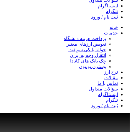
سؤالات متداول
اینستاگرام
تلگرام
ثبت نام / ورود
خانه
خدمات
پرداخت هزینه دانشگاه
تعویض ارزهای معتبر
حواله بانکی سویفت
انتقال وجه به ایران
چک بانک های کانادا
وسترن یونیون
نرخ ارز
مقالات
تماس با ما
سؤالات متداول
اینستاگرام
تلگرام
ثبت نام / ورود