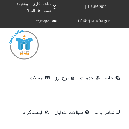
Ski
ساعت کاری : دوشنبه تا
|
2020 895 416
شنبه – 10 الی 5
t
conten
Language
info@tejaratexchange.ca
خانه
خدمات
نرخ ارز
مقالات
تماس با ما
سؤالات متداول
اینستاگرام