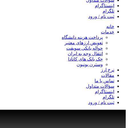
سؤالات متداول
اینستاگرام
تلگرام
ثبت نام / ورود
خانه
خدمات
پرداخت هزینه دانشگاه
تعویض ارزهای معتبر
حواله بانکی سویفت
انتقال وجه به ایران
چک بانک های کانادا
وسترن یونیون
نرخ ارز
مقالات
تماس با ما
سؤالات متداول
اینستاگرام
تلگرام
ثبت نام / ورود