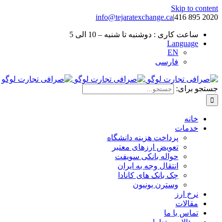
Skip to content
info@tejaratexchange.ca
|
2020 895 416
ساعت کاری : دوشنبه تا شنبه – 10 الی 5
Language
EN
فارسی
جستجو برای:
خانه
خدمات
پرداخت هزینه دانشگاه
تعویض ارزهای معتبر
حواله بانکی سویفت
انتقال وجه به ایران
چک بانک های کانادا
وسترن یونیون
نرخ ارز
مقالات
تماس با ما