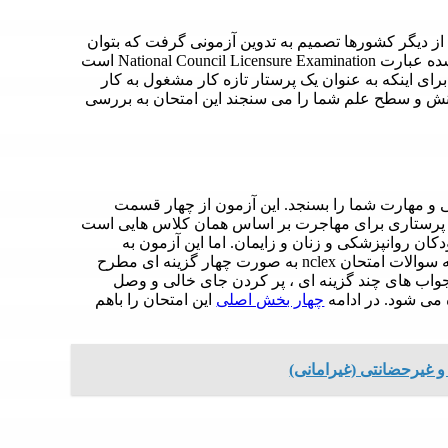
ز دیگر کشورها تصمیم به تدوین آزمونی گرفت که بتوان
با آن مهارت پرستاران را بسنجد. آزمون nclex که در واقع کوتاه شده عبارت National Council Licensure Examination است
ای اینکه به عنوان یک پرستار تازه کار مشغول به کار
ش و سطح علم شما را می سنجند این امتحان به بررسی
توانایی و مهارت شما را بسنجد. این آزمون از چهار قسمت
پرستاری برای مهاجرت بر اساس همان کلاس هایی است
ان روانپزشکی و زنان و زایمان. اما این آزمون به
سنجش مهارت های کلی تری از پرستاران می پردازد. در ابتدا همه سوالات امتحان nclex به صورت چهار گزینه ای مطرح
اب های چند گزینه ای ، پر کردن جای خالی و وصل
چهار بخش اصلی
این امتحان را باهم
 غیرحضانتی (غیرامانی)