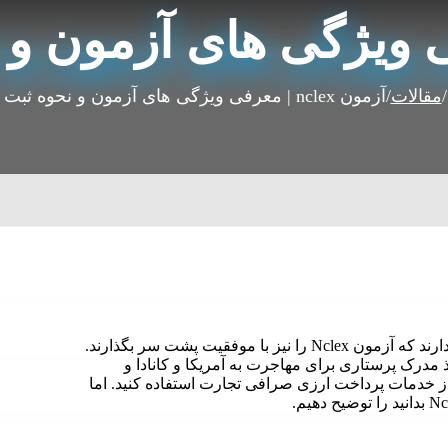
/
مقالات
/
آزمون nclex | معرفی ویژگی های آزمون و نحوه ثبت نام
پرستارانی که قصد مهاجرت دارند علاوه بر آزمون های زبان نیاز دارند که آزمون Nclex را نیز با موفقیت پشت سر بگذارند.
برای این منظور پشت سر گذاشتن امتحان Nclex و اخذ مدرک پرستاری برای مهاجرت به آمریکا و کانادا و
 از خدمات پرداخت ارزی صرافی تجارت استفاده کنید. اما