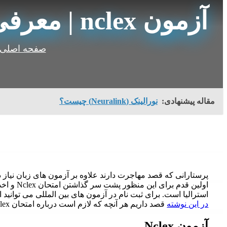
آزمون nclex | معرفی ویژگی های آزمون و نحوه ثبت نام
صفحه اصلی
مقاله پیشنهادی:
نورالینک (Neuralink) چیست؟
اولین قدم 
استرالیا است. برای ثبت نام در آزمون های بین المللی می توانید
در این نوشته
قصد داریم هر آنچه که لازم است درباره امتحان Nclex بدانید را توضیح دهیم.
آزمون Nclex