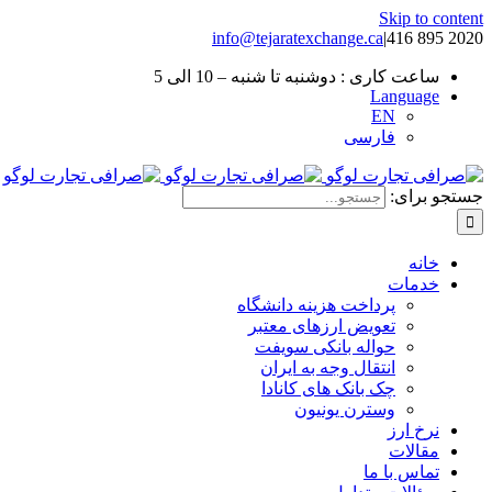
Skip to content
info@tejaratexchange.ca
|
2020 895 416
ساعت کاری : دوشنبه تا شنبه – 10 الی 5
Language
EN
فارسی
جستجو برای:
خانه
خدمات
پرداخت هزینه دانشگاه
تعویض ارزهای معتبر
حواله بانکی سویفت
انتقال وجه به ایران
چک بانک های کانادا
وسترن یونیون
نرخ ارز
مقالات
تماس با ما