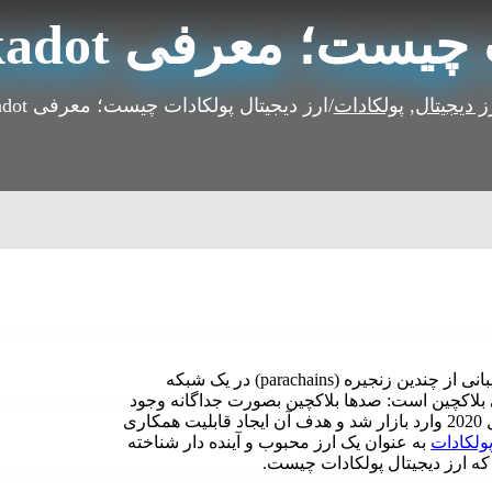
ست؛ معرفی Polkadot
ز دیجیتال
,
پولکادات
/
ارز دیجیتال پولکادات چیست؛ معرفی Polkadot
ارز دیجیتال پولکادات یک پروتکل بلاکچین است که برای پشتیبانی از چندین زنجیره (parachains) در یک شبکه
لاکچین است: صدها بلاکچین بصورت جداگانه وجود
دارند و توانایی کمی در برقراری ارتباط دارند. این ارز در سال 2020 وارد بازار شد و هدف آن ایجاد قابلیت همکاری
ولکادات
به عنوان یک ارز محبوب و آینده دار شناخته
 که ارز دیجیتال پولکادات چیست.