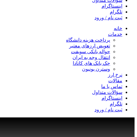
سؤالات متداول
اینستاگرام
تلگرام
ثبت نام / ورود
خانه
خدمات
پرداخت هزینه دانشگاه
تعویض ارزهای معتبر
حواله بانکی سویفت
انتقال وجه به ایران
چک بانک های کانادا
وسترن یونیون
نرخ ارز
مقالات
تماس با ما
سؤالات متداول
اینستاگرام
تلگرام
ثبت نام / ورود