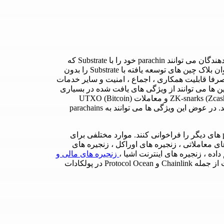
هر زنجیره در پولکادات “parachain” نامیده می شود. توسعه دهندگان می توانند parachin خود را با Substrate که
چارچوبی برای ایجاد بلاکچین است، ایجاد کنند. همچنین می توان بلاک چین های توسعه یافته با Substrate را بدون
فا قابلیت همکاری ، اجماع ، امنیت و سایر خدمات
Substr فراهم می کند. پاراچین ها می توانند از ویژگی های یافت شده در بسیاری
از بلاک چین ها، از جمله قراردادهای هوشمند (Ethereum) ، ZK-snarks (Zcash) و معاملات UTXO (Bitcoin)
پشتیبانی کنند. این ویژگی ها بخش اساسی از پولکادات نیستند. در عوض این ویژگی ها می توانند به parachains
توسعه دهندگان همچنین می توانند توابع موجود در parachains های دیگر را فراخوانی کنند. موارد مختلفی برای
مله زنجیره های معاملاتی ، زنجیره های اوراکل ، زنجیره های
ده ، زنجیره های اینترنت اشیا ،
زنجیره های مالی و
. بیش از 25 پروژه در حال ساخت از جمله Chainlink و Protocol Ocean در پولکادات