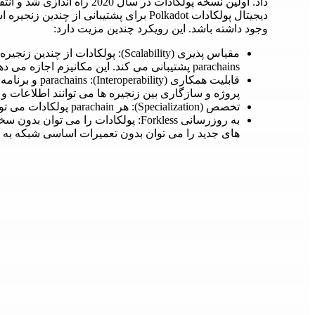
دیجیتال پولکادات Polkadot برای پشتیبانی 
وجود داشته باشد. این رویکرد چندین مزیت دارد:
مقیاس پذیری (Scalability): پولکادات 
parachains پشتیبانی می کند. این مکانیزم اجازه می دهد تا معاملات به طور کارآمد و موازی پردازش شوند.
قابلیت همکاری (
پروژه و سازگاری بین زنجیره ها می توانند اطلاعات و ع
تخصص (Specialization): هر parachain پولکادات می تواند متناسب با یک مورد خاص یا کاربرد خاص باشد.
به روزرسانی Forkless: پولکادات را می 
های جدید را می توان بدون تعمیرات اساسی شبکه به 