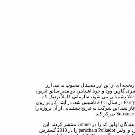
ریخچه ای از این ارز دیجیتال محبوب بدانید. ارز
ادات Polkadot توسط Parity Technologies، به رهبری گاوین وود و جوتا اشتاینر، دو مدیر سابق اتریوم
Ethereum ساخته شده است. این پروژه توسط Web3 Foundation پشتیبانی می شود، سازمانی کاملاً نزدیک که
پروژه را با بودجه، حمایت، تحقیق و همکاری فراهم می کند. Parity در سال 2015 تاسیس شد. در ابتدا کار بر روی
فزار گره برای اتریوم ، به نام کلاینت Parity Ethereum، آغاز شد. این شرکت به تدریج پشتیبانی از آن پروژه را
توسعه این پروژه در نوامبر 2017 آغاز شد، زمانی که توسعه دهندگان اولین کد را در Github منتشر کردند. این
شرکت در اواسط سال 2018 دو اثبات مفهوم را وارد بازار کرد و اولین parachain Polkadot را در 2018 گسترش