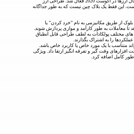
داد. اولین نسخه پولکادات در سال 2020 راه اندازی شد و انتقال ارزها در آگوست 2020 فعال شد. طراحی ارز
از چندین زنجیره است. این فقط یک بلاک چین نیست که به طور جداگانه
از چندین زنجیره بلوک از طریق مکانیزمی به نام ”خرد کردن” یا
Interoperability): parachains و برنامه های مختلف پولکادات به لطف طراحی قابل انطباق
ملکردها را به اشتراک بگذارند.
توان بدون سخت افزارهای وقت گیر و تفرقه انگیز ارتقا داد. ویژگی
طور کامل اضافه کرد.