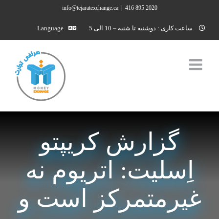
Ski
info@tejaratexchange.ca
|
2020 895 416
t
ساعت کاری : دوشنبه تا شنبه – 10 الی 5
Language
conten
گزارش کریپتو
اِسلیت: اتریوم نه
غیرمتمرکز است و